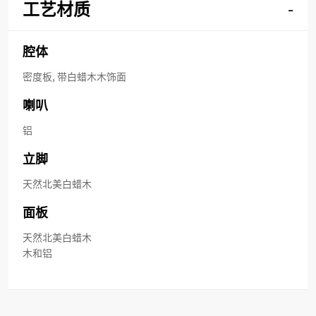
工艺材质
-
腔体
密度板, 带白蜡木木饰面
喇叭
铝
立脚
天然北美白蜡木
面板
天然北美白蜡木
木和铝