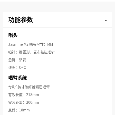
功能参数
-
唱头
Jasmine M2 唱头尺寸：MM
唱针：椭圆形，麦市按磁唱针
悬臂：铝管
线圈：OFC
唱臂系统
专利9英寸碳纤维精密唱臂
有效长度：218mm
安装距离：200mm
悬臂：18mm