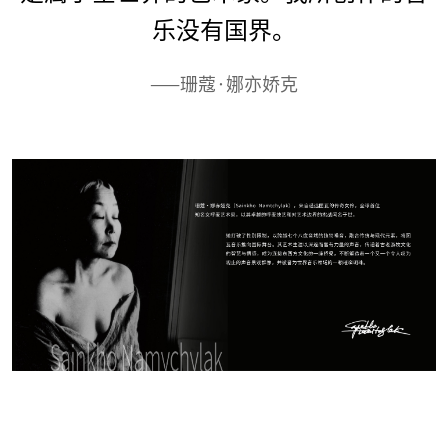
乐没有国界。
——珊蔻·娜亦娇克